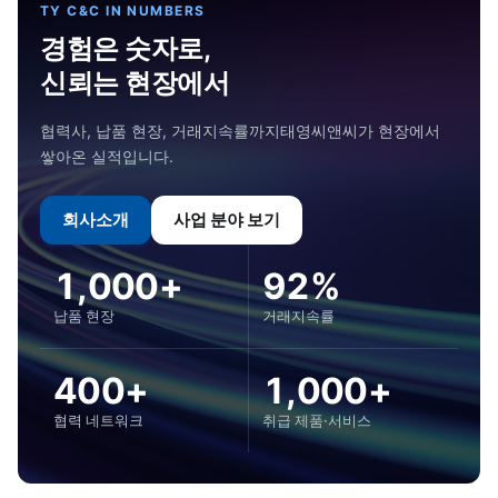
TY C&C IN NUMBERS
경험은 숫자로,
신뢰는 현장에서
협력사, 납품 현장, 거래지속률까지
태영씨앤씨가 현장에서
쌓아온 실적입니다.
회사소개
사업 분야 보기
1,000+
92%
납품 현장
거래지속률
400+
1,000+
협력 네트워크
취급 제품·서비스